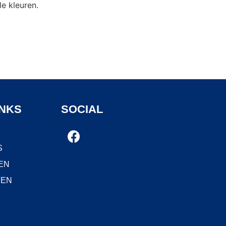
le kleuren.
INKS
SOCIAL
S
EN
TEN