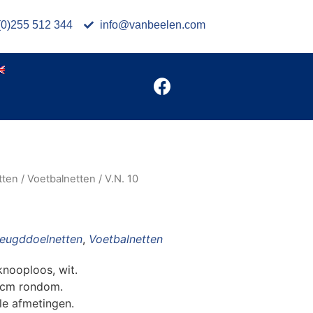
(0)255 512 344
info@vanbeelen.com
tten
/
Voetbalnetten
/ V.N. 10
eugddoelnetten
,
Voetbalnetten
nooploos, wit.
 cm rondom.
lle afmetingen.