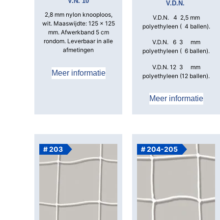
V.N. 10
V.D.N.
2,8 mm nylon knooploos,
V.D.N. 4 2,5 mm
wit.
Maaswijdte: 125 x 125
polyethyleen ( 4 ballen).
mm.
Afwerkband 5 cm
rondom.
Leverbaar in alle
V.D.N. 6 3 mm
afmetingen
polyethyleen ( 6 ballen).
V.D.N. 12 3 mm
Meer informatie
polyethyleen (12 ballen).
Meer informatie
# 203
# 204-205