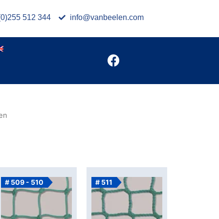
(0)255 512 344
info@vanbeelen.com
en
# 509 - 510
# 511