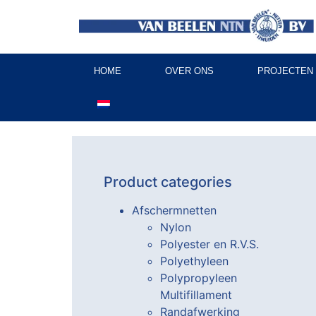
HOME
OVER ONS
PROJECTEN
Product categories
Afschermnetten
Nylon
Polyester en R.V.S.
Polyethyleen
Polypropyleen
Multifillament
Randafwerking