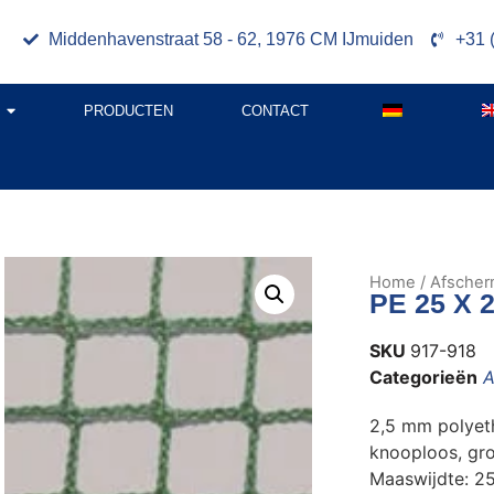
Middenhavenstraat 58 - 62, 1976 CM IJmuiden
+31 
PRODUCTEN
CONTACT
Home
/
Afscher
PE 25 X 
SKU
917-918
Categorieën
A
2,5 mm polyet
knooploos, gr
Maaswijdte: 2