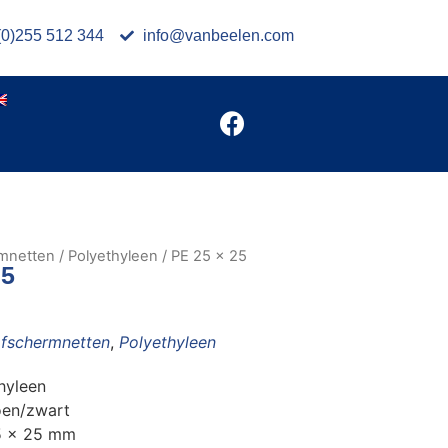
(0)255 512 344
info@vanbeelen.com
mnetten
/
Polyethyleen
/ PE 25 x 25
25
fschermnetten
,
Polyethyleen
hyleen
oen/zwart
5 x 25 mm