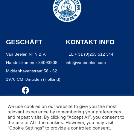
GESCHÄFT
KONTAKT INFO
Van Beelen NTN B.V.
TEL + 31 (0)255 512 344
Handelskammer 34093908
info@vanbeelen.com
Middenhavenstraat 58 - 62
1976 CM IJmuiden (Holland)
We use cookies on our website to give you the most
relevant experience by remembering your preferences
and repeat visits. By clicking “Accept All”, you consent to
© ALL RIGHTS RESERVED VAN BEELEN B.V. 1916 - 2021
the use of ALL the cookies. However, you may visit
GESCHÄFTSBEDINGUNGEN
"Cookie Settings" to provide a controlled consent.
DATENSCHUTZ-BESTIMMUNGEN