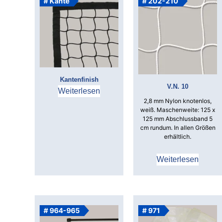
# Kante
# 202-210
Kantenfinish
V.N. 10
Weiterlesen
2,8 mm Nylon knotenlos,
weiß.
Maschenweite: 125 x
125 mm
Abschlussband 5
cm rundum.
In allen Größen
erhältlich.
Weiterlesen
# 964-965
# 971